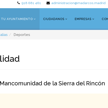
918 681 461
administracion@madarcos.madrid
TU AYUNTAMIENTO
CIUDADANOS
EMPRESAS
CO
alías
Deportes
lidad
a Mancomunidad de la Sierra del Rincón