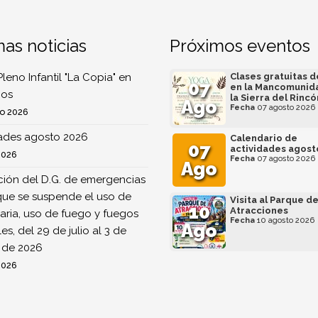
mas noticias
Próximos eventos
Pleno Infantil "La Copia" en
Clases gratuitas 
07
en la Mancomunid
os
la Sierra del Rincó
Ago
Fecha
07 agosto 2026
o 2026
dades agosto 2026
Calendario de
07
actividades agost
2026
Fecha
07 agosto 2026
Ago
ión del D.G. de emergencias
que se suspende el uso de
Visita al Parque d
10
Atracciones
ria, uso de fuego y fuegos
Fecha
10 agosto 2026
Ago
ales, del 29 de julio al 3 de
 de 2026
2026