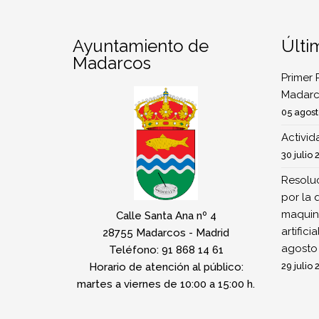
Ayuntamiento de
Últi
Madarcos
Primer 
Madarc
05 agost
Activi
30 julio 
Resoluc
por la 
maquina
Calle Santa Ana nº 4
artifici
28755 Madarcos - Madrid
agosto
Teléfono: 91 868 14 61
Horario de atención al público:
29 julio 
martes a viernes de 10:00 a 15:00 h.