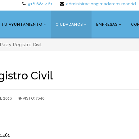
918 681 461
administracion@madarcos.madrid
TU AYUNTAMIENTO
CIUDADANOS
EMPRESAS
CO
az y Registro Civil
istro Civil
E 2016
VISTO: 7640
81461