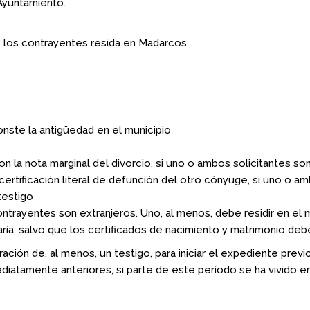
l Ayuntamiento.
 los contrayentes resida en Madarcos.
nste la antigüedad en el municipio
con la nota marginal del divorcio, si uno o ambos solicitantes so
y certificación literal de defunción del otro cónyuge, si uno o a
testigo
ayentes son extranjeros. Uno, al menos, debe residir en el muni
ía, salvo que los certificados de nacimiento y matrimonio deben
aración de, al menos, un testigo, para iniciar el expediente pre
atamente anteriores, si parte de este período se ha vivido en 