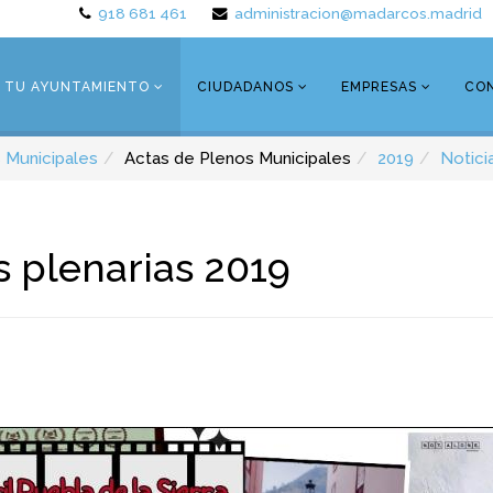
918 681 461
administracion@madarcos.madrid
TU AYUNTAMIENTO
CIUDADANOS
EMPRESAS
CO
 Municipales
Actas de Plenos Municipales
2019
Notici
s plenarias 2019