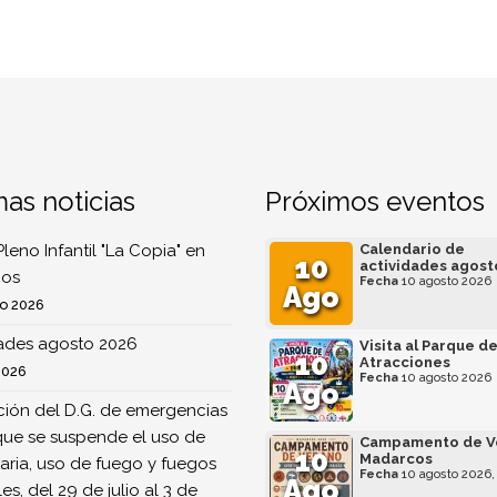
mas noticias
Próximos eventos
Pleno Infantil "La Copia" en
Calendario de
10
actividades agost
os
Fecha
10 agosto 2026
Ago
o 2026
dades agosto 2026
Visita al Parque d
10
Atracciones
2026
Fecha
10 agosto 2026
Ago
ión del D.G. de emergencias
que se suspende el uso de
Campamento de V
10
Madarcos
ria, uso de fuego y fuegos
Fecha
10 agosto 2026,
Ago
ales, del 29 de julio al 3 de