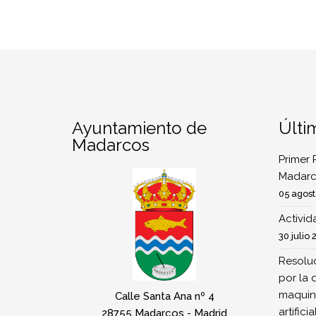
Ayuntamiento de
Últi
Madarcos
Primer 
Madarc
05 agost
Activi
30 julio 
Resoluc
por la 
maquina
Calle Santa Ana nº 4
artifici
28755 Madarcos - Madrid