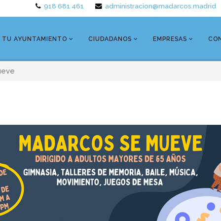
918 681 461
administracion@madarcos.madrid
TU AYUNTAMIENTO
CIUDADANOS
EMPRESAS
CO
ueve