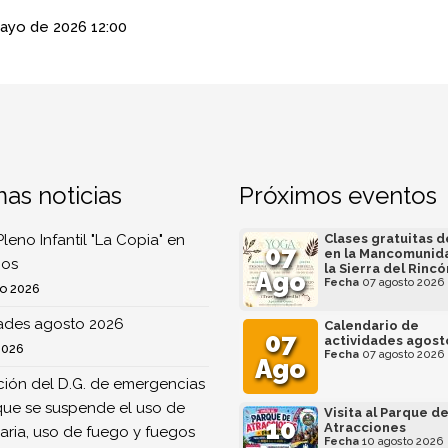
ayo de 2026
12:00
mas noticias
Próximos eventos
Pleno Infantil "La Copia" en
Clases gratuitas 
07
en la Mancomunid
os
la Sierra del Rincó
Ago
Fecha
07 agosto 2026
o 2026
dades agosto 2026
Calendario de
07
actividades agost
2026
Fecha
07 agosto 2026
Ago
ión del D.G. de emergencias
que se suspende el uso de
Visita al Parque d
10
Atracciones
ria, uso de fuego y fuegos
Fecha
10 agosto 2026