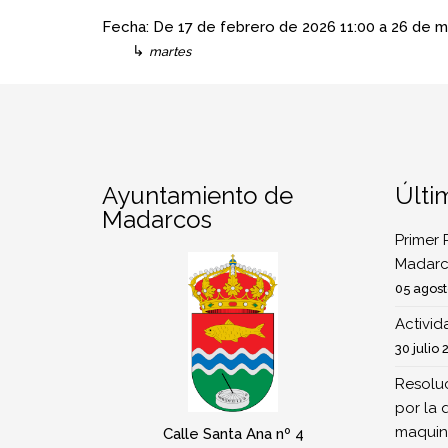
Fecha:
De
17 de febrero de 2026
11:00
a
26 de m
↳
martes
Ayuntamiento de
Últi
Madarcos
Primer 
Madarc
05 agost
Activi
30 julio 
Resoluc
por la 
maquina
Calle Santa Ana nº 4