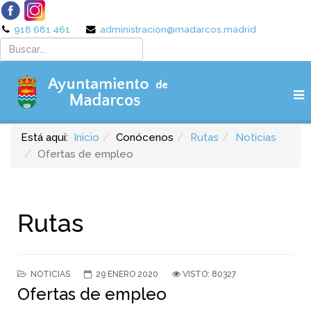
918 681 461
administracion@madarcos.madrid
Está aquí:
Inicio
Conócenos
Rutas
Noticias
Ofertas de empleo
Rutas
NOTICIAS
29 ENERO 2020
VISTO: 80327
Ofertas de empleo