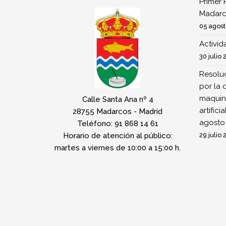
Primer 
Madarc
05 agost
Activi
30 julio 
Resoluc
por la 
maquina
Calle Santa Ana nº 4
artifici
28755 Madarcos - Madrid
agosto
Teléfono: 91 868 14 61
Horario de atención al público:
29 julio 
martes a viernes de 10:00 a 15:00 h.