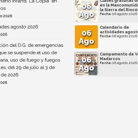
Pleno Infantil "La Copia" en
Clases gratuitas 
06
en la Mancomunid
os
la Sierra del Rincó
Ago
Fecha
06 agosto 2026
o 2026
dades agosto 2026
Calendario de
06
actividades agost
2026
Fecha
06 agosto 2026
Ago
ión del D.G. de emergencias
que se suspende el uso de
Campamento de V
06
Madarcos
ria, uso de fuego y fuegos
Fecha
06 agosto 2026,
Ago
ales, del 29 de julio al 3 de
 de 2026
2026