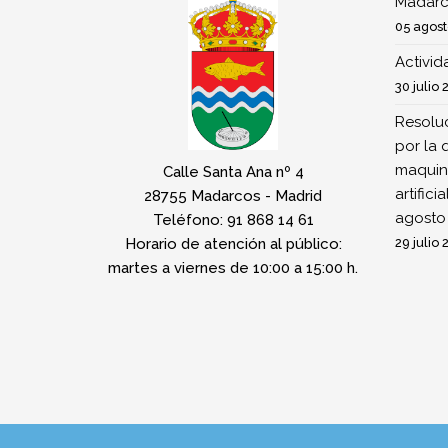
Madarc
05 agost
Activi
30 julio 
Resoluc
por la 
maquina
Calle Santa Ana nº 4
artifici
28755 Madarcos - Madrid
agosto
Teléfono: 91 868 14 61
Horario de atención al público:
29 julio 
martes a viernes de 10:00 a 15:00 h.