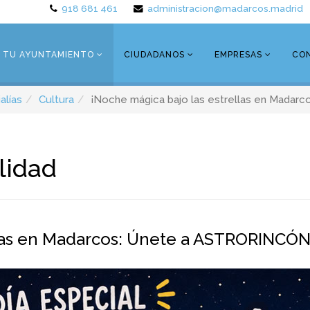
918 681 461
administracion@madarcos.madrid
TU AYUNTAMIENTO
CIUDADANOS
EMPRESAS
CO
alías
Cultura
¡Noche mágica bajo las estrellas en Mada
lidad
llas en Madarcos: Únete a ASTRORINCÓN