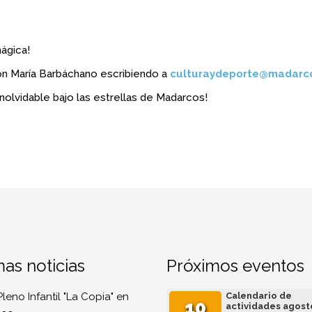
ágica!
n María Barbáchano escribiendo a
culturaydeporte@madarc
inolvidable bajo las estrellas de Madarcos!
mas noticias
Próximos eventos
Pleno Infantil "La Copia" en
Calendario de
10
actividades agost