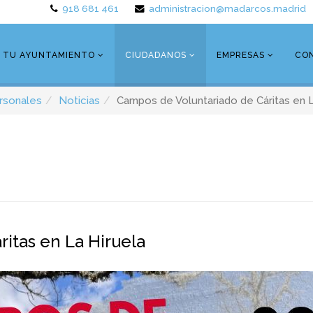
918 681 461
administracion@madarcos.madrid
TU AYUNTAMIENTO
CIUDADANOS
EMPRESAS
CO
rsonales
Noticias
Campos de Voluntariado de Cáritas en L
itas en La Hiruela