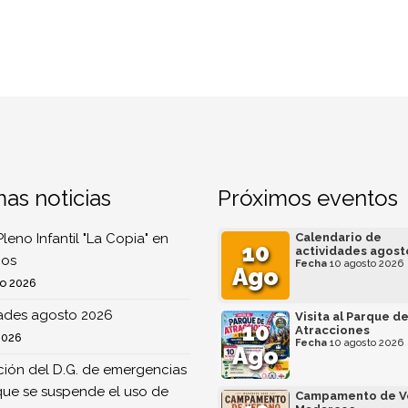
mas noticias
Próximos eventos
Pleno Infantil "La Copia" en
Calendario de
10
actividades agost
os
Fecha
10 agosto 2026
Ago
o 2026
dades agosto 2026
Visita al Parque d
10
Atracciones
2026
Fecha
10 agosto 2026
Ago
ión del D.G. de emergencias
que se suspende el uso de
Campamento de V