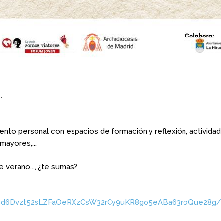
.
nto personal con espacios de formación y reflexión, actividad
mayores,...
 verano..., ¿te sumas?
QLSd6Dvzt52sLZFaOeRXzCsW32rCy9uKR8go5eABa63roQue28g/