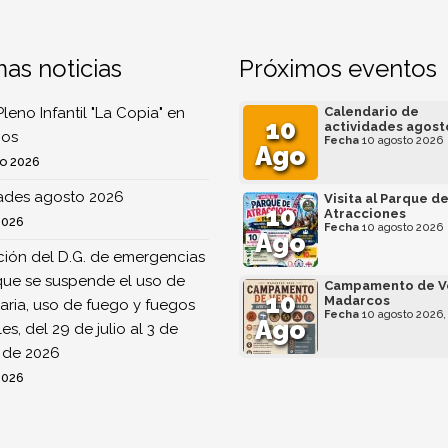
mas noticias
Próximos eventos
Pleno Infantil "La Copia" en
Calendario de
10
actividades agost
os
Fecha
10 agosto 2026
Ago
o 2026
dades agosto 2026
Visita al Parque d
10
Atracciones
2026
Fecha
10 agosto 2026
Ago
ión del D.G. de emergencias
que se suspende el uso de
Campamento de V
10
Madarcos
ria, uso de fuego y fuegos
Fecha
10 agosto 2026,
Ago
ales, del 29 de julio al 3 de
 de 2026
2026