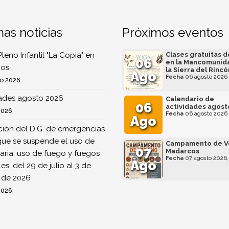
mas noticias
Próximos eventos
Pleno Infantil "La Copia" en
Clases gratuitas 
06
en la Mancomunid
os
la Sierra del Rincó
Ago
Fecha
06 agosto 2026
o 2026
dades agosto 2026
Calendario de
06
actividades agost
2026
Fecha
06 agosto 2026
Ago
ión del D.G. de emergencias
que se suspende el uso de
Campamento de V
07
Madarcos
ria, uso de fuego y fuegos
Fecha
07 agosto 2026,
Ago
ales, del 29 de julio al 3 de
 de 2026
2026