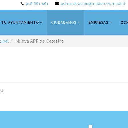
918 681 461
administracion@madarcos.madrid
TU AYUNTAMIENTO
CIUDADANOS
EMPRESAS
CO
cipal
Nueva APP de Catastro
54