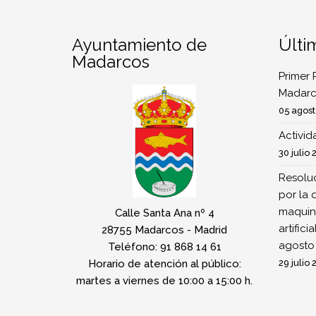
Ayuntamiento de
Últi
Madarcos
Primer 
Madarc
05 agost
Activi
30 julio 
Resoluc
por la 
maquina
Calle Santa Ana nº 4
artifici
28755 Madarcos - Madrid
agosto
Teléfono: 91 868 14 61
Horario de atención al público:
29 julio 
martes a viernes de 10:00 a 15:00 h.