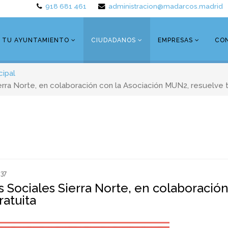
918 681 461
administracion@madarcos.madrid
TU AYUNTAMIENTO
CIUDADANOS
EMPRESAS
CO
cipal
rra Norte, en colaboración con la Asociación MUN2, resuelve t
437
Sociales Sierra Norte, en colaboració
ratuita