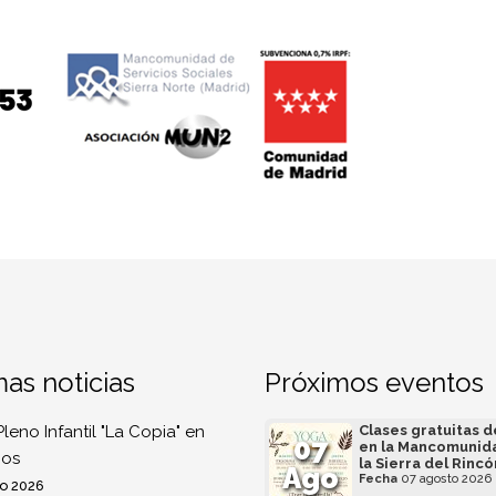
mas noticias
Próximos eventos
Pleno Infantil "La Copia" en
Clases gratuitas 
07
en la Mancomunid
os
la Sierra del Rincó
Ago
Fecha
07 agosto 2026
o 2026