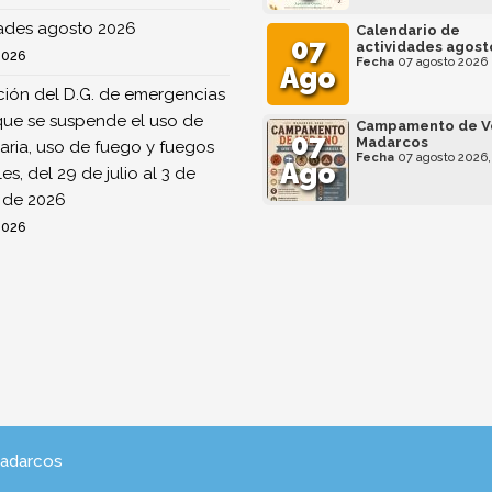
dades agosto 2026
Calendario de
07
actividades agost
2026
Fecha
07 agosto 2026
Ago
ión del D.G. de emergencias
que se suspende el uso de
Campamento de V
07
Madarcos
ria, uso de fuego y fuegos
Fecha
07 agosto 2026,
Ago
ales, del 29 de julio al 3 de
 de 2026
2026
Madarcos