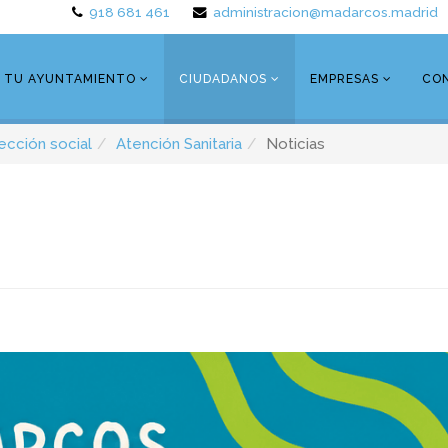
918 681 461
administracion@madarcos.madrid
TU AYUNTAMIENTO
CIUDADANOS
EMPRESAS
CO
ección social
Atención Sanitaria
Noticias