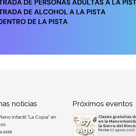
mas noticias
Próximos eventos
Pleno Infantil "La Copia" en
Clases gratuitas 
07
en la Mancomunid
os
la Sierra del Rincó
Ago
Fecha
07 agosto 2026
o 2026