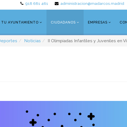
918 681 461
administracion@madarcos.madrid
TU AYUNTAMIENTO
CIUDADANOS
EMPRESAS
CO
Deportes
Noticias
II Olimpiadas Infantiles y Juveniles en Vi