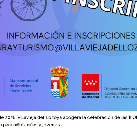
 2026, Villavieja del
Lozoya acogerá la celebración de las II Ol
n para niños, niñas y jóvenes.