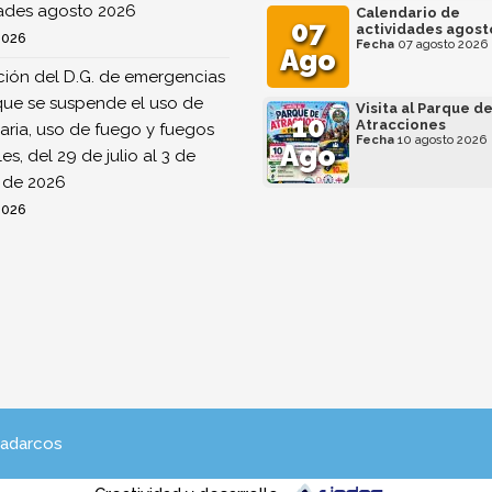
dades agosto 2026
Calendario de
07
actividades agost
2026
Fecha
07 agosto 2026
Ago
ión del D.G. de emergencias
que se suspende el uso de
Visita al Parque d
10
Atracciones
ria, uso de fuego y fuegos
Fecha
10 agosto 2026
Ago
ales, del 29 de julio al 3 de
 de 2026
2026
Madarcos