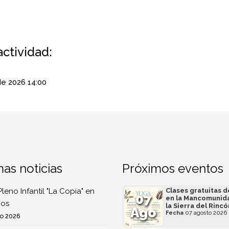
actividad:
 de 2026
14:00
mas noticias
Próximos eventos
Pleno Infantil "La Copia" en
Clases gratuitas 
07
en la Mancomunid
os
la Sierra del Rincó
Ago
Fecha
07 agosto 2026
o 2026