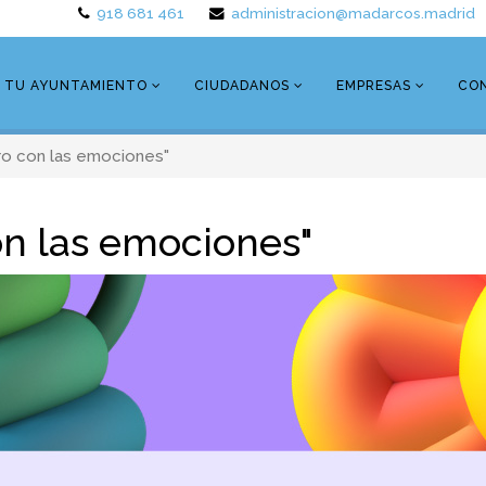
918 681 461
administracion@madarcos.madrid
TU AYUNTAMIENTO
CIUDADANOS
EMPRESAS
CO
tro con las emociones"
on las emociones"