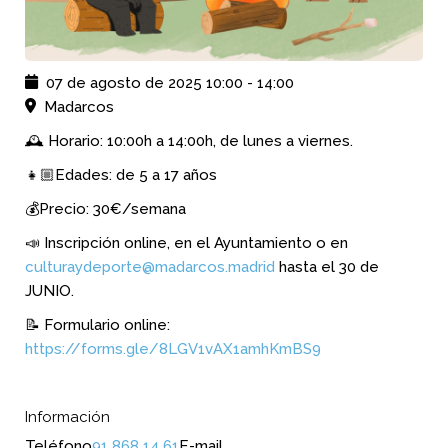
07 de agosto de 2025
10:00
-
14:00
Madarcos
🕰 Horario: 10:00h a 14:00h, de lunes a viernes.
👧🏼Edades: de 5 a 17 años
💰Precio: 30€/semana
📣 Inscripción online, en el Ayuntamiento o en
culturaydeporte@madarcos.madrid
hasta el 30 de
JUNIO.
📝 Formulario online:
https://forms.gle/8LGV1vAX1amhKmBS9
Información
Teléfono
91 868 14 61
E-mail